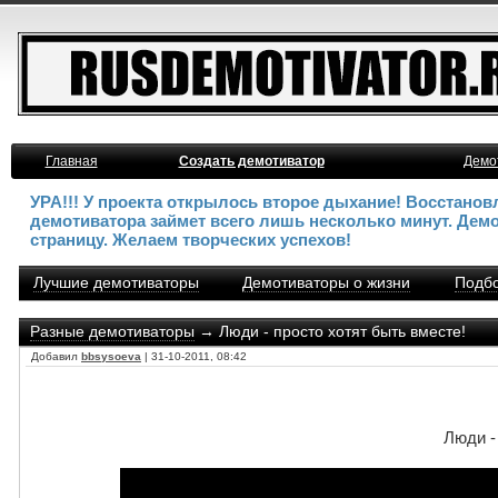
Главная
Создать демотиватор
Демо
УРА!!! У проекта открылось второе дыхание! Восстано
демотиватора займет всего лишь несколько минут. Дем
страницу. Желаем творческих успехов!
Лучшие демотиваторы
Демотиваторы о жизни
Подбо
Разные демотиваторы
→ Люди - просто хотят быть вместе!
Добавил
bbsysoeva
| 31-10-2011, 08:42
Люди -