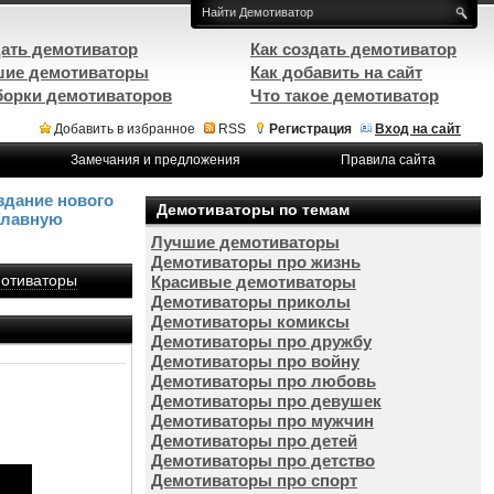
ать демотиватор
Как создать демотиватор
ие демотиваторы
Как добавить на сайт
орки демотиваторов
Что такое демотиватор
Добавить в избранное
RSS
Регистрация
Вход на сайт
Замечания и предложения
Правила сайта
здание нового
Демотиваторы по темам
Главную
Лучшие демотиваторы
Демотиваторы про жизнь
отиваторы
Красивые демотиваторы
Демотиваторы приколы
Демотиваторы комиксы
Демотиваторы про дружбу
Демотиваторы про войну
Демотиваторы про любовь
Демотиваторы про девушек
Демотиваторы про мужчин
Демотиваторы про детей
Демотиваторы про детство
Демотиваторы про спорт