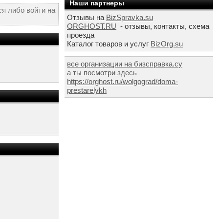
Наши партнеры
я либо войти на
Отзывы на
BizSpravka.su
ORGHOST.RU
- отзывы, контакты, схема
проезда
Каталог товаров и услуг
BizOrg.su
все организации на бизсправка.су
а ты посмотри здесь
https://orghost.ru/wolgograd/doma-
prestarelykh