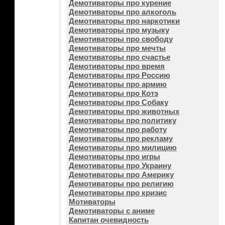
Демотиваторы про курение
Демотиваторы про алкоголь
Демотиваторы про наркотики
Демотиваторы про музыку
Демотиваторы про свободу
Демотиваторы про мечты
Демотиваторы про счастье
Демотиваторы про время
Демотиваторы про Россию
Демотиваторы про армию
Демотиваторы про Котэ
Демотиваторы про Собаку
Демотиваторы про животных
Демотиваторы про политику
Демотиваторы про работу
Демотиваторы про рекламу
Демотиваторы про милицию
Демотиваторы про игры
Демотиваторы про Украину
Демотиваторы про Америку
Демотиваторы про религию
Демотиваторы про кризис
Мотиваторы
Демотиваторы с аниме
Капитан очевидность