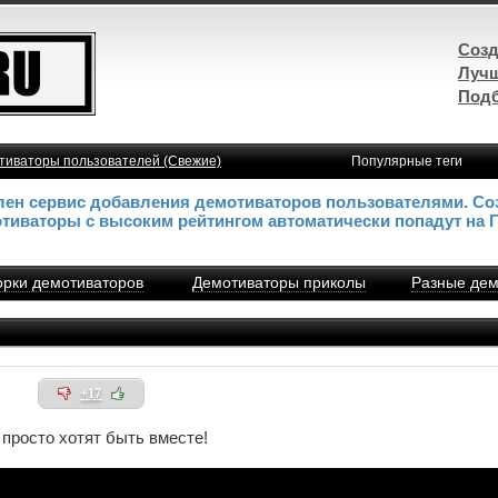
Созд
Лучш
Подб
тиваторы пользователей (Свежие)
Популярные теги
влен сервис добавления демотиваторов пользователями. Со
отиваторы с высоким рейтингом автоматически попадут на 
рки демотиваторов
Демотиваторы приколы
Разные дем
+17
 просто хотят быть вместе!