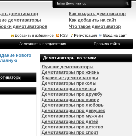
ать демотиватор
Как создать демотиватор
ие демотиваторы
Как добавить на сайт
орки демотиваторов
Что такое демотиватор
Добавить в избранное
RSS
Регистрация
Вход на сайт
Замечания и предложения
Правила сайта
здание нового
Демотиваторы по темам
Главную
Лучшие демотиваторы
Демотиваторы про жизнь
отиваторы
Красивые демотиваторы
Демотиваторы приколы
Демотиваторы комиксы
Демотиваторы про дружбу
Демотиваторы про войну
Демотиваторы про любовь
Демотиваторы про девушек
Демотиваторы про мужчин
Демотиваторы про детей
Демотиваторы про детство
Демотиваторы про спорт