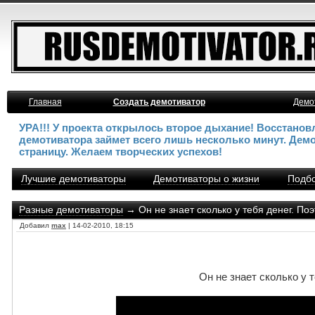
Главная
Создать демотиватор
Демо
УРА!!! У проекта открылось второе дыхание! Восстано
демотиватора займет всего лишь несколько минут. Дем
страницу. Желаем творческих успехов!
Лучшие демотиваторы
Демотиваторы о жизни
Подбо
Разные демотиваторы
→ Он не знает сколько у тебя денег. Поэ
Добавил
max
| 14-02-2010, 18:15
Он не знает сколько у 