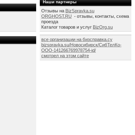
Наши партнеры
Отзывы на
BizSpravka.su
ORGHOST.RU
- отзывы, контакты, схема
проезда
Каталог товаров и услуг
BizOrg.su
все организации на бизсправка.су
bizspravka.su/Новосибирск/СибТелКо-
ООО-141266769978754-id/
смотрел на этом сайте