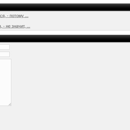
я, - потому ...
- не значит, ...