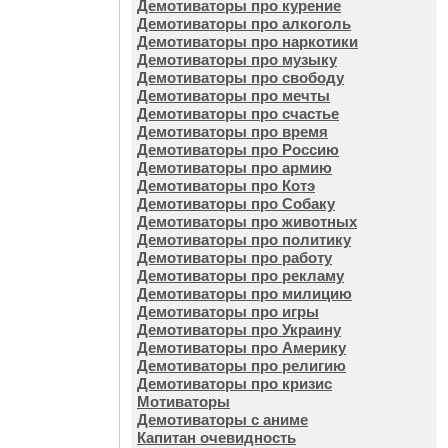
Демотиваторы про курение
Демотиваторы про алкоголь
Демотиваторы про наркотики
Демотиваторы про музыку
Демотиваторы про свободу
Демотиваторы про мечты
Демотиваторы про счастье
Демотиваторы про время
Демотиваторы про Россию
Демотиваторы про армию
Демотиваторы про Котэ
Демотиваторы про Собаку
Демотиваторы про животных
Демотиваторы про политику
Демотиваторы про работу
Демотиваторы про рекламу
Демотиваторы про милицию
Демотиваторы про игры
Демотиваторы про Украину
Демотиваторы про Америку
Демотиваторы про религию
Демотиваторы про кризис
Мотиваторы
Демотиваторы с аниме
Капитан очевидность