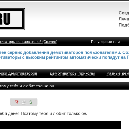
Созд
Лучш
Подб
тиваторы пользователей (Свежие)
Популярные теги
влен сервис добавления демотиваторов пользователями. Со
отиваторы с высоким рейтингом автоматически попадут на 
рки демотиваторов
Демотиваторы приколы
Разные дем
тому тебя и любит только он.
+8
тебя денег. Поэтому тебя и любит только он.