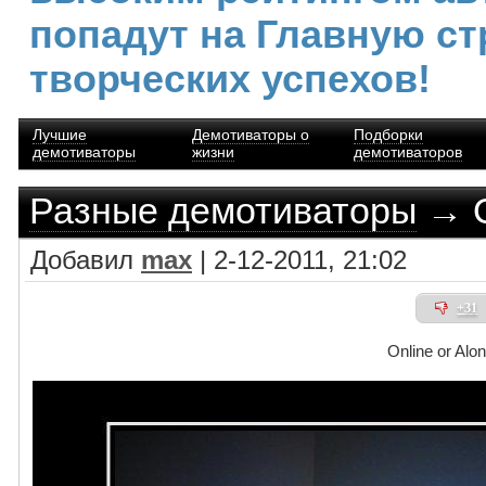
попадут на Главную ст
творческих успехов!
Лучшие
Демотиваторы о
Подборки
демотиваторы
жизни
демотиваторов
Разные демотиваторы
→ O
Добавил
max
| 2-12-2011, 21:02
+31
Online or Alo