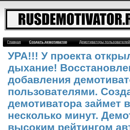
Главная
Создать демотиватор
Демотиваторы пользователей
УРА!!! У проекта откр
дыхание! Восстановле
добавления демотива
пользователями. Созд
демотиватора займет 
несколько минут. Демо
высоким рейтингом ав