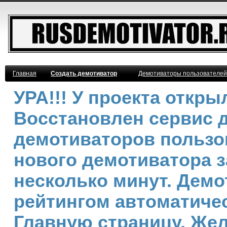
Главная
Создать демотиватор
Демотиваторы пользователей
УРА!!! У проекта откр
Восстановлен сервис 
демотиваторов пользо
нового демотиватора з
несколько минут. Дем
рейтингом автоматичес
Главную страницу. Же