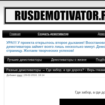
Главная
Создать демотиватор
Демо
УРА!!! У проекта открылось второе дыхание! Восстано
демотиватора займет всего лишь несколько минут. Дем
страницу. Желаем творческих успехов!
Лучшие демотиваторы
Демотиваторы о жизни
Подбо
Разные демотиваторы
→ Где забор, а где дорога? - Верь глаза
Добавил
max
| 26-02-2010, 16:14
Где забор, а где д