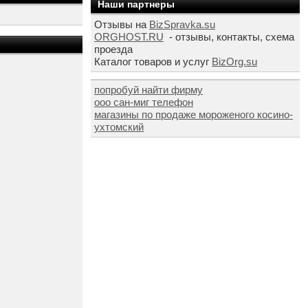
Наши партнеры
Отзывы на
BizSpravka.su
ORGHOST.RU
- отзывы, контакты, схема
проезда
Каталог товаров и услуг
BizOrg.su
попробуй найти фирму
ооо сан-миг телефон
магазины по продаже мороженого косино-
ухтомский