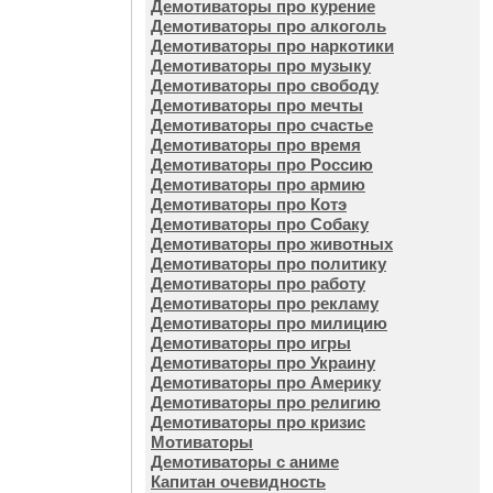
Демотиваторы про курение
Демотиваторы про алкоголь
Демотиваторы про наркотики
Демотиваторы про музыку
Демотиваторы про свободу
Демотиваторы про мечты
Демотиваторы про счастье
Демотиваторы про время
Демотиваторы про Россию
Демотиваторы про армию
Демотиваторы про Котэ
Демотиваторы про Собаку
Демотиваторы про животных
Демотиваторы про политику
Демотиваторы про работу
Демотиваторы про рекламу
Демотиваторы про милицию
Демотиваторы про игры
Демотиваторы про Украину
Демотиваторы про Америку
Демотиваторы про религию
Демотиваторы про кризис
Мотиваторы
Демотиваторы с аниме
Капитан очевидность