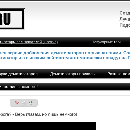
Созд
Лучш
Подб
тиваторы пользователей (Свежие)
Популярные теги
влен сервис добавления демотиваторов пользователями. Со
отиваторы с высоким рейтингом автоматически попадут на 
рки демотиваторов
Демотиваторы приколы
Разные дем
м, но лишь немного!
+5
орога? - Верь глазам, но лишь немного!