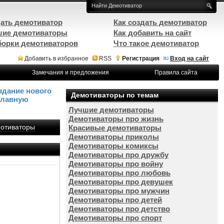
ать демотиватор
Как создать демотиватор
ие демотиваторы
Как добавить на сайт
орки демотиваторов
Что такое демотиватор
Добавить в избранное
RSS
Регистрация
Вход на сайт
Замечания и предложения
Правила сайта
здание нового
Демотиваторы по темам
Главную
Лучшие демотиваторы
Демотиваторы про жизнь
отиваторы
Красивые демотиваторы
Демотиваторы приколы
Демотиваторы комиксы
Демотиваторы про дружбу
Демотиваторы про войну
Демотиваторы про любовь
Демотиваторы про девушек
Демотиваторы про мужчин
Демотиваторы про детей
Демотиваторы про детство
Демотиваторы про спорт