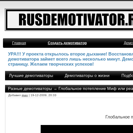
Главная
Создать демотиватор
Демо
УРА!!! У проекта открылось второе дыхание! Восстано
демотиватора займет всего лишь несколько минут. Дем
страницу. Желаем творческих успехов!
Лучшие демотиваторы
Демотиваторы о жизни
Подбо
Разные демотиваторы
→ Глобальное потепление Миф или реа
Добавил
max
| 19-12-2009, 20:33
Глобальное 