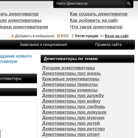
ать демотиватор
Как создать демотиватор
ие демотиваторы
Как добавить на сайт
орки демотиваторов
Что такое демотиватор
Добавить в избранное
RSS
Регистрация
Вход на сайт
Замечания и предложения
Правила сайта
здание нового
Демотиваторы по темам
Главную
Лучшие демотиваторы
Демотиваторы про жизнь
отиваторы
Красивые демотиваторы
Демотиваторы приколы
Демотиваторы комиксы
Демотиваторы про дружбу
Демотиваторы про войну
Демотиваторы про любовь
Демотиваторы про девушек
Демотиваторы про мужчин
Демотиваторы про детей
Демотиваторы про детство
Демотиваторы про спорт