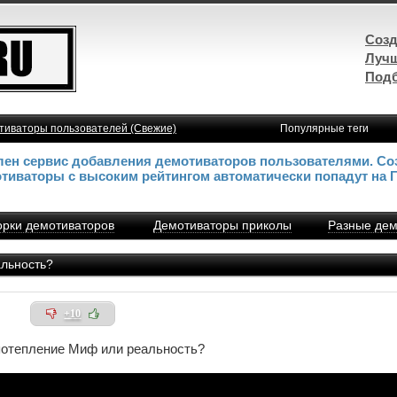
Созд
Лучш
Подб
тиваторы пользователей (Свежие)
Популярные теги
влен сервис добавления демотиваторов пользователями. Со
отиваторы с высоким рейтингом автоматически попадут на 
рки демотиваторов
Демотиваторы приколы
Разные дем
льность?
+10
потепление Миф или реальность?