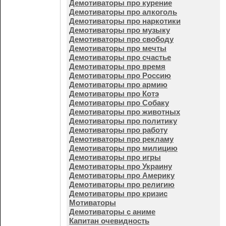
Демотиваторы про курение
Демотиваторы про алкоголь
Демотиваторы про наркотики
Демотиваторы про музыку
Демотиваторы про свободу
Демотиваторы про мечты
Демотиваторы про счастье
Демотиваторы про время
Демотиваторы про Россию
Демотиваторы про армию
Демотиваторы про Котэ
Демотиваторы про Собаку
Демотиваторы про животных
Демотиваторы про политику
Демотиваторы про работу
Демотиваторы про рекламу
Демотиваторы про милицию
Демотиваторы про игры
Демотиваторы про Украину
Демотиваторы про Америку
Демотиваторы про религию
Демотиваторы про кризис
Мотиваторы
Демотиваторы с аниме
Капитан очевидность