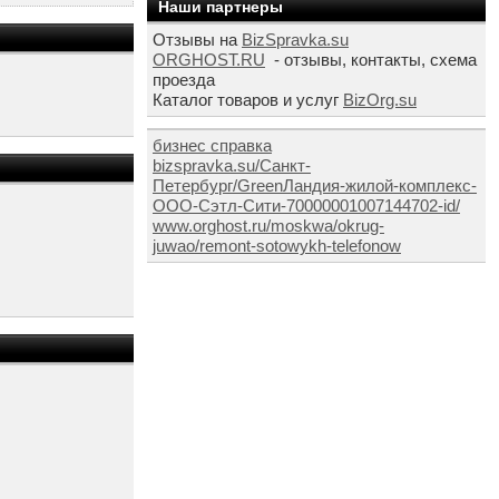
Наши партнеры
Отзывы на
BizSpravka.su
ORGHOST.RU
- отзывы, контакты, схема
проезда
Каталог товаров и услуг
BizOrg.su
бизнес справка
bizspravka.su/Санкт-
Петербург/GreenЛандия-жилой-комплекс-
ООО-Сэтл-Сити-70000001007144702-id/
www.orghost.ru/moskwa/okrug-
juwao/remont-sotowykh-telefonow