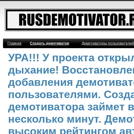
Главная
Создать демотиватор
Демотиваторы пользователей
УРА!!! У проекта откр
дыхание! Восстановле
добавления демотива
пользователями. Созд
демотиватора займет 
несколько минут. Демо
высоким рейтингом ав