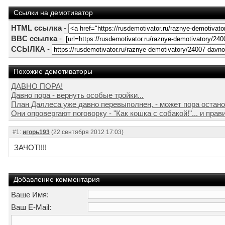
Ссылки на демотиватор
HTML ссылка
-
BBC ссылка
-
ССЫЛКА
-
Похожие демотиваторы
ДАВНО ПОРА!
Давно пора - вернуть особые тройки...
План Даллеса уже давно перевыполнен, - может пора остано
Они опровергают поговорку - "Как кошка с собакой!"... и прави
#1:
игорь193
(22 сентября 2012 17:03)
ЗАЧОТ!!!!
Добавление комментария
Ваше Имя:
Ваш E-Mail: