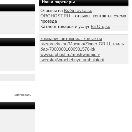
Наши партнеры
Отзывы на
BizSpravka.su
ORGHOST.RU
- отзывы, контакты, схема
проезда
Каталог товаров и услуг
BizOrg.su
компания автоюрист контакты
bizspravka.su/Москва/Zinger-GRILL-гриль-
бар-70000001006931576-id/
www.orghost.ru/moskwa/rajon-
twerskoj/wrachebnye-ambulatorii
цитировать