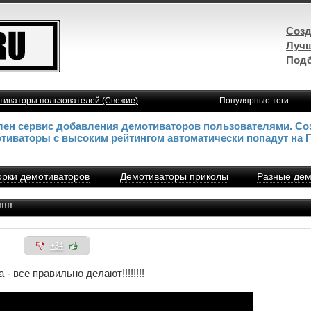
Созд
Лучш
Подб
тиваторы пользователей (Свежие)
Популярные теги
влен сервис добавления демотиваторов пользователями. Со
отиваторы с высоким рейтингом автоматически попадут на 
рки демотиваторов
Демотиваторы приколы
Разные дем
!!!
+34
 - все правильно делают!!!!!!!!