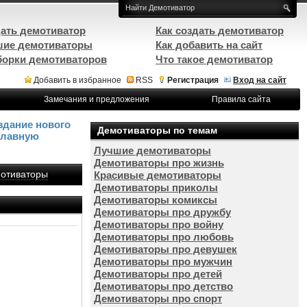
ать демотиватор
Как создать демотиватор
ие демотиваторы
Как добавить на сайт
орки демотиваторов
Что такое демотиватор
Добавить в избранное
RSS
Регистрация
Вход на сайт
Замечания и предложения
Правила сайта
здание нового
Демотиваторы по темам
Главную
Лучшие демотиваторы
Демотиваторы про жизнь
отиваторы
Красивые демотиваторы
Демотиваторы приколы
Демотиваторы комиксы
Демотиваторы про дружбу
Демотиваторы про войну
Демотиваторы про любовь
Демотиваторы про девушек
Демотиваторы про мужчин
Демотиваторы про детей
Демотиваторы про детство
Демотиваторы про спорт