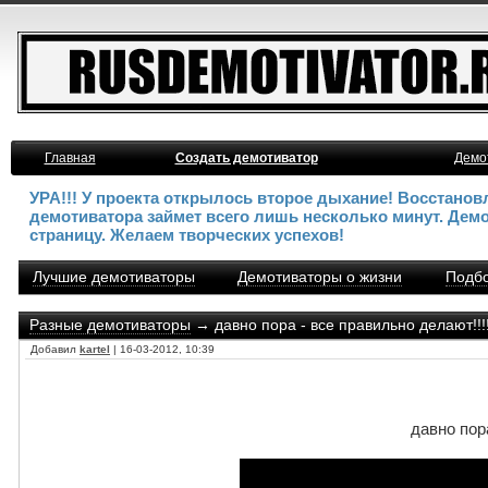
Главная
Создать демотиватор
Демо
УРА!!! У проекта открылось второе дыхание! Восстано
демотиватора займет всего лишь несколько минут. Дем
страницу. Желаем творческих успехов!
Лучшие демотиваторы
Демотиваторы о жизни
Подбо
Разные демотиваторы
→ давно пора - все правильно делают!!!!!
Добавил
kartel
| 16-03-2012, 10:39
давно пора