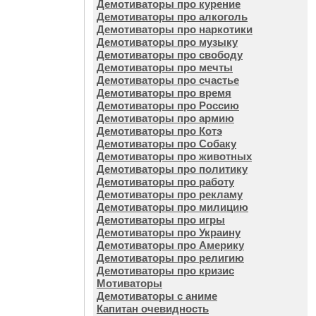
Демотиваторы про курение
Демотиваторы про алкоголь
Демотиваторы про наркотики
Демотиваторы про музыку
Демотиваторы про свободу
Демотиваторы про мечты
Демотиваторы про счастье
Демотиваторы про время
Демотиваторы про Россию
Демотиваторы про армию
Демотиваторы про Котэ
Демотиваторы про Собаку
Демотиваторы про животных
Демотиваторы про политику
Демотиваторы про работу
Демотиваторы про рекламу
Демотиваторы про милицию
Демотиваторы про игры
Демотиваторы про Украину
Демотиваторы про Америку
Демотиваторы про религию
Демотиваторы про кризис
Мотиваторы
Демотиваторы с аниме
Капитан очевидность