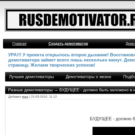
Главная
Создать демотиватор
Демо
УРА!!! У проекта открылось второе дыхание! Восстано
демотиватора займет всего лишь несколько минут. Дем
страницу. Желаем творческих успехов!
Лучшие демотиваторы
Демотиваторы о жизни
Подбо
Разные демотиваторы
→ БУДУЩЕЕ - должно быть заложено в н
Добавил
max
| 21-03-2010, 11:12
БУДУЩЕЕ - должно бы