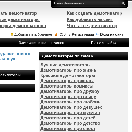
ать демотиватор
Как создать демотиватор
ие демотиваторы
Как добавить на сайт
орки демотиваторов
Что такое демотиватор
Добавить в избранное
RSS
Регистрация
Вход на сайт
Замечания и предложения
Правила сайта
здание нового
Демотиваторы по темам
Главную
Лучшие демотиваторы
Демотиваторы про жизнь
отиваторы
Красивые демотиваторы
Демотиваторы приколы
Демотиваторы комиксы
Демотиваторы про дружбу
Демотиваторы про войну
Демотиваторы про любовь
Демотиваторы про девушек
Демотиваторы про мужчин
Демотиваторы про детей
Демотиваторы про детство
Демотиваторы про спорт