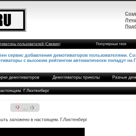
Созд
Лучш
Подб
тиваторы пользователей (Свежие)
Популярные теги
влен сервис добавления демотиваторов пользователями. Со
отиваторы с высоким рейтингом автоматически попадут на 
рки демотиваторов
Демотиваторы приколы
Разные дем
астоящем. Г.Лихтенберг
+4
ть заложено в настоящем. Г.Лихтенберг