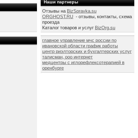
Наши партнеры
Отзывы на
BizSpravka.su
ORGHOST.RU
- отзывы, контакты, схема
проезда
Каталог товаров и услуг
BizOrg.su
главное управление мчс россии по
ивановской области график работы
центр риэлторских и бухгалтерских услуг
талисман, ооо интернет
медцентры с иглорефлексотерапией в
оренбурге