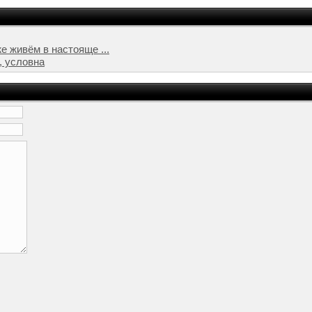
е живём в настояще ...
, условна