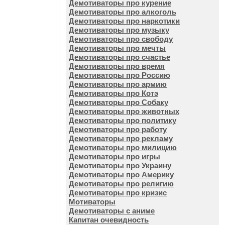
Демотиваторы про курение
Демотиваторы про алкоголь
Демотиваторы про наркотики
Демотиваторы про музыку
Демотиваторы про свободу
Демотиваторы про мечты
Демотиваторы про счастье
Демотиваторы про время
Демотиваторы про Россию
Демотиваторы про армию
Демотиваторы про Котэ
Демотиваторы про Собаку
Демотиваторы про животных
Демотиваторы про политику
Демотиваторы про работу
Демотиваторы про рекламу
Демотиваторы про милицию
Демотиваторы про игры
Демотиваторы про Украину
Демотиваторы про Америку
Демотиваторы про религию
Демотиваторы про кризис
Мотиваторы
Демотиваторы с аниме
Капитан очевидность