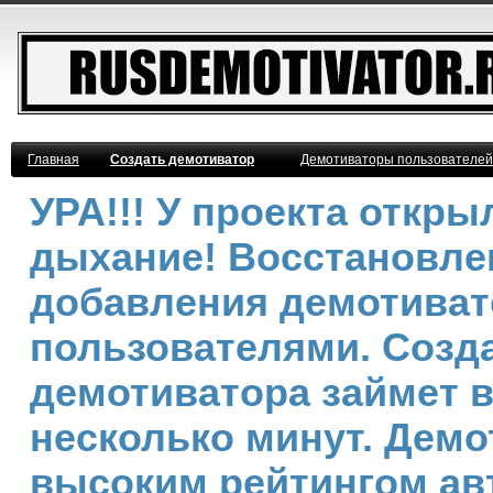
Главная
Создать демотиватор
Демотиваторы пользователей
УРА!!! У проекта откр
дыхание! Восстановле
добавления демотива
пользователями. Созд
демотиватора займет 
несколько минут. Демо
высоким рейтингом ав