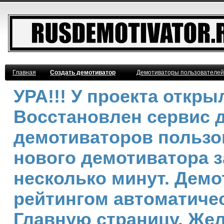
Главная
Создать демотиватор
Демотиваторы пользователей
УРА!!! У проекта откр
Восстановлен сервис 
демотиваторов пользо
нового демотиватора з
несколько минут. Дем
рейтингом автоматичес
Главную страницу. Же