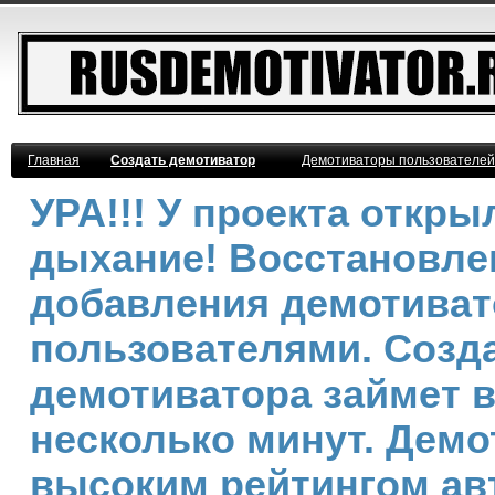
Главная
Создать демотиватор
Демотиваторы пользователей
УРА!!! У проекта откр
дыхание! Восстановле
добавления демотива
пользователями. Созд
демотиватора займет 
несколько минут. Демо
высоким рейтингом ав