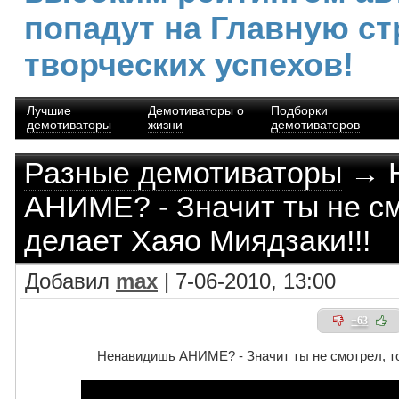
попадут на Главную ст
творческих успехов!
Лучшие
Демотиваторы о
Подборки
демотиваторы
жизни
демотиваторов
Разные демотиваторы
→ Н
АНИМЕ? - Значит ты не см
делает Хаяо Миядзаки!!!
Добавил
max
| 7-06-2010, 13:00
+63
Ненавидишь АНИМЕ? - Значит ты не смотрел, то