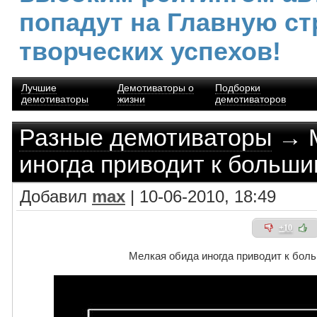
попадут на Главную ст
творческих успехов!
Лучшие
Демотиваторы о
Подборки
демотиваторы
жизни
демотиваторов
Разные демотиваторы
→ М
иногда приводит к больш
Добавил
max
| 10-06-2010, 18:49
+10
Мелкая обида иногда приводит к бол