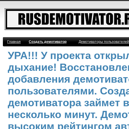
Главная
Создать демотиватор
Демотиваторы пользователей
УРА!!! У проекта откр
дыхание! Восстановле
добавления демотива
пользователями. Созд
демотиватора займет 
несколько минут. Демо
высоким рейтингом ав