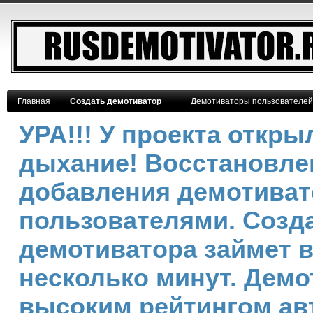
Главная
Создать демотиватор
Демотиваторы пользователей
УРА!!! У проекта откр
дыхание! Восстановле
добавления демотива
пользователями. Созд
демотиватора займет 
несколько минут. Демо
высоким рейтингом ав