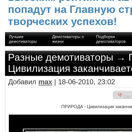
попадут на Главную ст
творческих успехов!
Лучшие
Демотиваторы о
Подборки
демотиваторы
жизни
демотиваторов
Разные демотиваторы
→ 
Цивилизация заканчиваетс
Добавил
max
| 18-06-2010, 23:02
+10
ПРИРОДА - Цивилизация заканчив