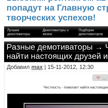
попадут на Главную ст
творческих успехов!
Лучшие
Демотиваторы о
Подборки
демотиваторы
жизни
демотиваторов
Разные демотиваторы
→ Ч
найти настоящих друзей и
Добавил
max
| 15-11-2012, 12:30
+28
Честность - помогает найти настоящих