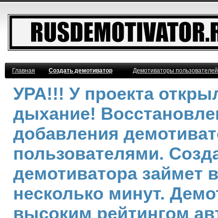
Главная
Создать демотиватор
Демотиваторы пользователей
УРА!!! У проекта откр
дыхание! Восстановле
добавления демотива
пользователями. Созд
демотиватора займет 
несколько минут. Демо
высоким рейтингом ав