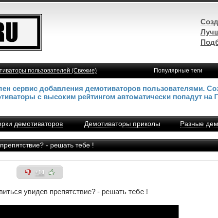
Созд
Лучш
Подб
тиваторы пользователей (Свежие)
Популярные теги
влен сервис добавления демотиваторов пользователями. Со
отиваторы с высоким рейтингом автоматически попадут на 
рки демотиваторов
Демотиваторы приколы
Разные дем
препятствие? - решать тебе !
+10
виться увидев препятствие? - решать тебе !