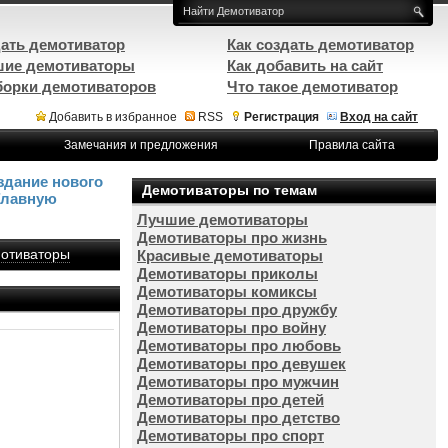
ать демотиватор
Как создать демотиватор
ие демотиваторы
Как добавить на сайт
орки демотиваторов
Что такое демотиватор
Добавить в избранное
RSS
Регистрация
Вход на сайт
Замечания и предложения
Правила сайта
здание нового
Демотиваторы по темам
Главную
Лучшие демотиваторы
Демотиваторы про жизнь
отиваторы
Красивые демотиваторы
Демотиваторы приколы
Демотиваторы комиксы
Демотиваторы про дружбу
Демотиваторы про войну
Демотиваторы про любовь
Демотиваторы про девушек
Демотиваторы про мужчин
Демотиваторы про детей
Демотиваторы про детство
Демотиваторы про спорт