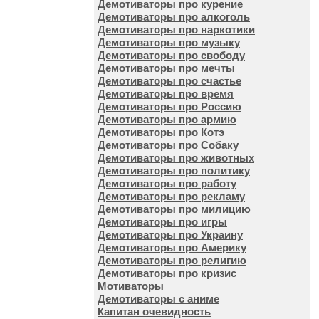
Демотиваторы про курение
Демотиваторы про алкоголь
Демотиваторы про наркотики
Демотиваторы про музыку
Демотиваторы про свободу
Демотиваторы про мечты
Демотиваторы про счастье
Демотиваторы про время
Демотиваторы про Россию
Демотиваторы про армию
Демотиваторы про Котэ
Демотиваторы про Собаку
Демотиваторы про животных
Демотиваторы про политику
Демотиваторы про работу
Демотиваторы про рекламу
Демотиваторы про милицию
Демотиваторы про игры
Демотиваторы про Украину
Демотиваторы про Америку
Демотиваторы про религию
Демотиваторы про кризис
Мотиваторы
Демотиваторы с аниме
Капитан очевидность