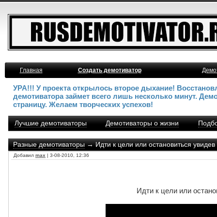
Главная
Создать демотиватор
Демо
УРА!!! У проекта открылось второе дыхание! Восстано
демотиватора займет всего лишь несколько минут. Дем
страницу. Желаем творческих успехов!
Лучшие демотиваторы
Демотиваторы о жизни
Подбо
Разные демотиваторы
→ Идти к цели или остановиться увидев 
Добавил
max
| 3-08-2010, 12:36
Идти к цели или остано