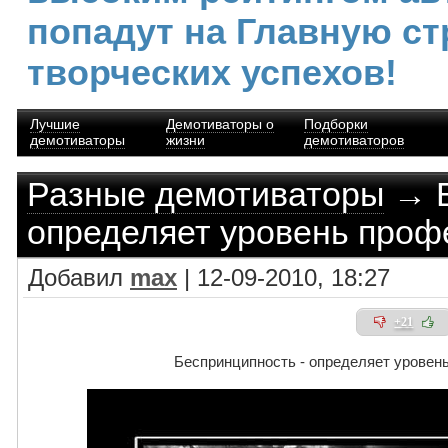
попадут на Главную ст
творческих успехов!
Лучшие
Демотиваторы о
Подборки
демотиваторы
жизни
демотиваторов
Разные демотиваторы
→ Б
определяет уровень про
Добавил
max
| 12-09-2010, 18:27
+21
Беспринципность - определяет уровен