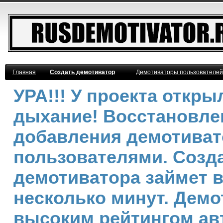
Главная
Создать демотиватор
Демотиваторы пользователей
УРА!!! У проекта откр
дыхание! Восстановле
добавления демотива
пользователями. Созд
демотиватора займет 
несколько минут. Демо
высоким рейтингом ав