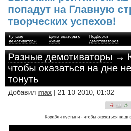
попадут на Главную ст
творческих успехов!
Лучшие
Демотиваторы о
Подборки
демотиваторы
жизни
демотиваторов
Разные демотиваторы
→ К
чтобы оказаться на дне н
тонуть
Добавил
max
| 21-10-2010, 01:02
+14
Корабли пустыни - чтобы оказаться на дн