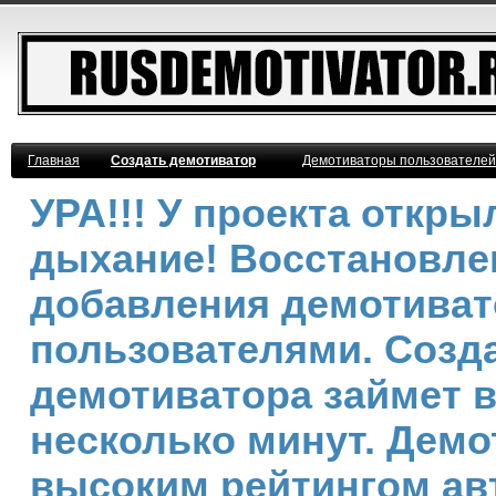
Главная
Создать демотиватор
Демотиваторы пользователей
УРА!!! У проекта откр
дыхание! Восстановле
добавления демотива
пользователями. Созд
демотиватора займет 
несколько минут. Демо
высоким рейтингом ав