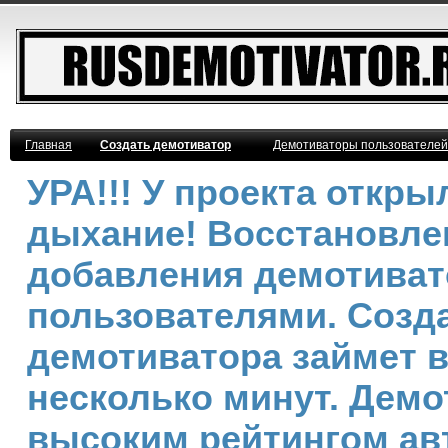
Главная
Создать демотиватор
Демотиваторы пользователей
УРА!!! У проекта откр
дыхание! Восстановле
добавления демотива
пользователями. Созд
демотиватора займет 
несколько минут. Демо
высоким рейтингом ав