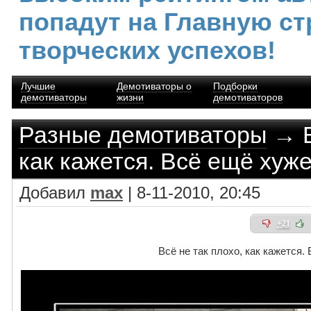
попадут на Главную ст
творческих успехов!
Лучшие
Демотиваторы о
Подборки
демотиваторы
жизни
демотиваторов
Разные демотиваторы
→ В
как кажется. Всё ещё хуже
Добавил
max
| 8-11-2010, 20:45
+21
Всё не так плохо, как кажется.