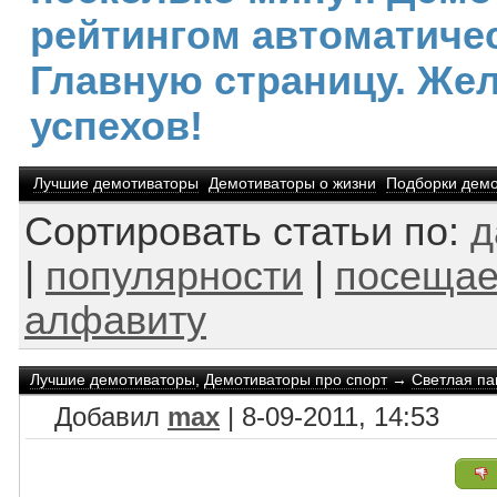
рейтингом автоматичес
Главную страницу. Же
успехов!
Лучшие демотиваторы
Демотиваторы о жизни
Подборки демо
Сортировать статьи по:
д
|
популярности
|
посещае
алфавиту
Лучшие демотиваторы
,
Демотиваторы про спорт
→
Светлая па
Добавил
max
| 8-09-2011, 14:53