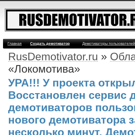
Главная
Создать демотиватор
Демотиваторы пользователей
RusDemotivator.ru
»
Обла
«Локомотива»
УРА!!! У проекта откр
Восстановлен сервис 
демотиваторов пользо
нового демотиватора з
несколько минут. Дем