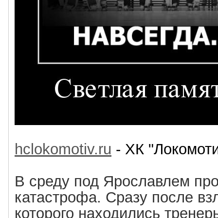
hclokomotiv.ru
- ХК "Локомоти
В среду под Ярославлем пр
катастрофа. Сразу после взл
которого находились тренеры