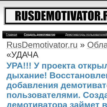
Главная
Создать демотиватор
Демотиваторы пользователей
RusDemotivator.ru
»
Обла
«УДАЧА
УРА!!! У проекта откр
дыхание! Восстановле
добавления демотива
пользователями. Созд
демотиватора займет 