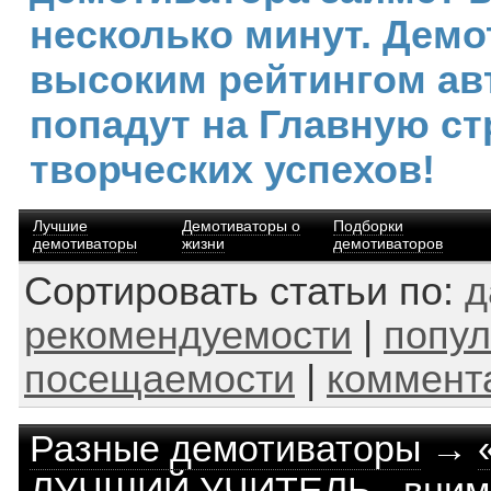
несколько минут. Демо
высоким рейтингом ав
попадут на Главную ст
творческих успехов!
Лучшие
Демотиваторы о
Подборки
демотиваторы
жизни
демотиваторов
Сортировать статьи по:
д
рекомендуемости
|
попул
посещаемости
|
коммент
Разные демотиваторы
→
ЛУЧШИЙ УЧИТЕЛЬ - вним