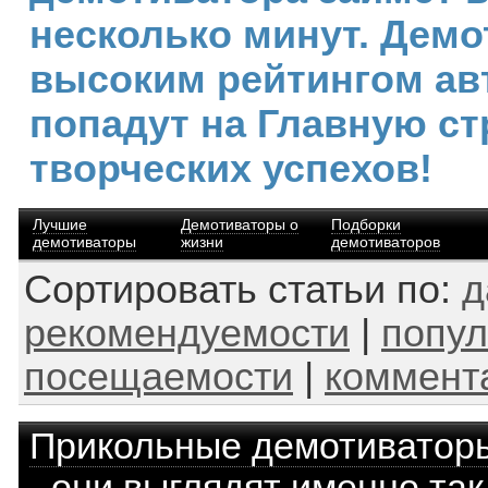
несколько минут. Демо
высоким рейтингом ав
попадут на Главную ст
творческих успехов!
Лучшие
Демотиваторы о
Подборки
демотиваторы
жизни
демотиваторов
Сортировать статьи по:
д
рекомендуемости
|
попул
посещаемости
|
коммент
Прикольные демотиватор
- они выглядят именно так