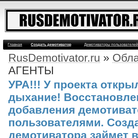
Главная
Создать демотиватор
Демотиваторы пользователей
RusDemotivator.ru
»
Обла
АГЕНТЫ
УРА!!! У проекта откр
дыхание! Восстановле
добавления демотива
пользователями. Созд
демотиватора займет 