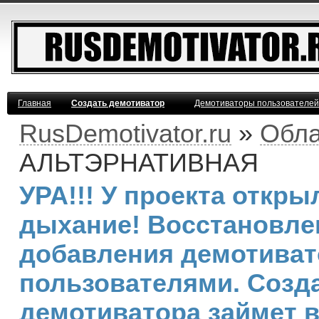
Главная
Создать демотиватор
Демотиваторы пользователей
RusDemotivator.ru
»
Обла
АЛЬТЭРНАТИВНАЯ
УРА!!! У проекта откр
дыхание! Восстановле
добавления демотива
пользователями. Созд
демотиватора займет 