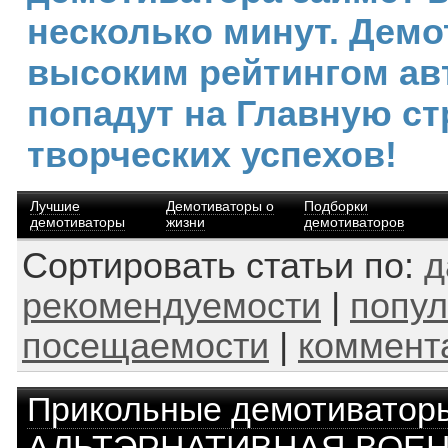
несколько минут. Демо
высоким рейтингом ав
попадут на Главную ст
творческих успехов!
Лучшие
Демотиваторы о
Подборки
демотиваторы
жизни
демотиваторов
Сортировать статьи по:
д
рекомендуемости
|
попул
посещаемости
|
коммент
Прикольные демотиватор
АЛЬТЭРНАТИВНАЯ ВОЕН