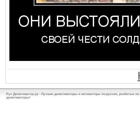
Рус Демотиватор.ру - Лучшие демотиваторы и мотиваторы по-русски, разбитые по
демотиваторы!