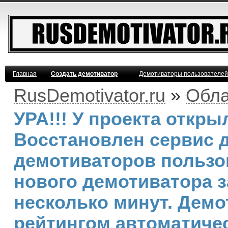
Главная
Создать демотиватор
Демотиваторы пользователей
RusDemotivator.ru
»
Обла
УРА!!! У проекта откр
Восстановлен сервис 
демотиваторов пользо
нового демотиватора з
несколько минут. Дем
рейтингом автоматиче