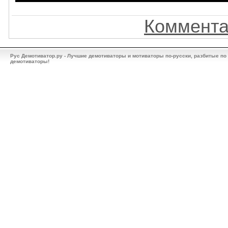
Коммента
Рус Демотиватор.ру - Лучшие демотиваторы и мотиваторы по-русски, разбитые по
демотиваторы!