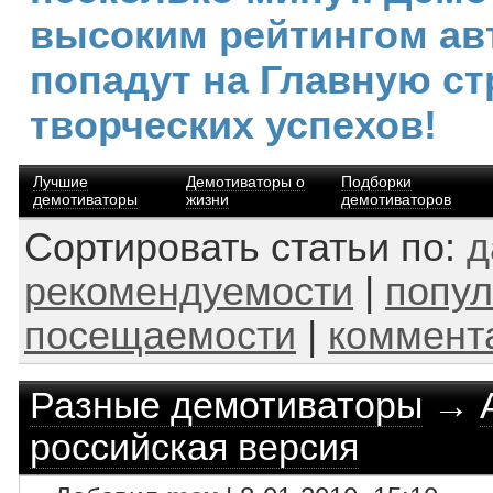
высоким рейтингом ав
попадут на Главную ст
творческих успехов!
Лучшие
Демотиваторы о
Подборки
демотиваторы
жизни
демотиваторов
Сортировать статьи по:
д
рекомендуемости
|
попул
посещаемости
|
коммент
Разные демотиваторы
→
российская версия