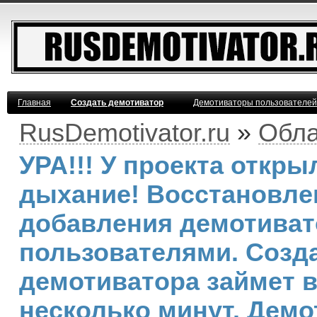
Главная
Создать демотиватор
Демотиваторы пользователей
RusDemotivator.ru
»
Обла
УРА!!! У проекта откр
дыхание! Восстановле
добавления демотива
пользователями. Созд
демотиватора займет 
несколько минут. Демо