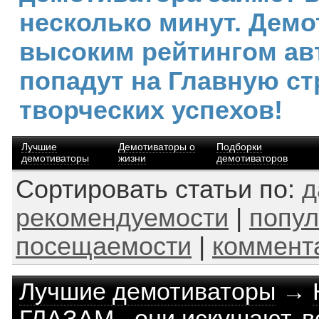
несколько минут. Демо
высоким рейтингом ав
попадут на Главную ст
творческих успехов!
Лучшие
Демотиваторы о
Подборки
демотиваторы
жизни
демотиваторов
Сортировать статьи по:
д
рекомендуемости
|
попул
посещаемости
|
коммент
Лучшие демотиваторы
→
ГЛАЗАМ - они искушают, в