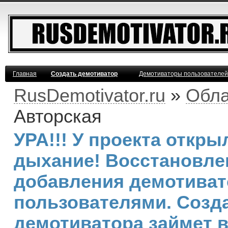
Главная
Создать демотиватор
Демотиваторы пользователей
RusDemotivator.ru
»
Обла
Авторская
УРА!!! У проекта откр
дыхание! Восстановле
добавления демотива
пользователями. Созд
демотиватора займет 