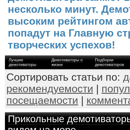
несколько минут. Демо
высоким рейтингом ав
попадут на Главную ст
творческих успехов!
Лучшие
Демотиваторы о
Подборки
демотиваторы
жизни
демотиваторов
Сортировать статьи по:
д
рекомендуемости
|
попул
посещаемости
|
коммент
Прикольные демотиватор
видом на море