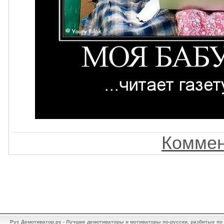
Коммен
Рус Демотиватор.ру - Лучшие демотиваторы и мотиваторы по-русски, разбитые по