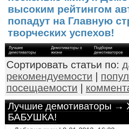
высоким рейтингом ав
попадут на Главную ст
творческих успехов!
Лучшие
Демотиваторы о
Подборки
демотиваторы
жизни
демотиваторов
Сортировать статьи по:
д
рекомендуемости
|
попул
посещаемости
|
коммент
Лучшие демотиваторы
→
БАБУШКА!