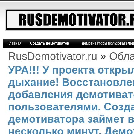
Главная
Создать демотиватор
Демотиваторы пользователей
RusDemotivator.ru
»
Обла
УРА!!! У проекта откр
дыхание! Восстановле
добавления демотива
пользователями. Созд
демотиватора займет 
несколько минут. Демо