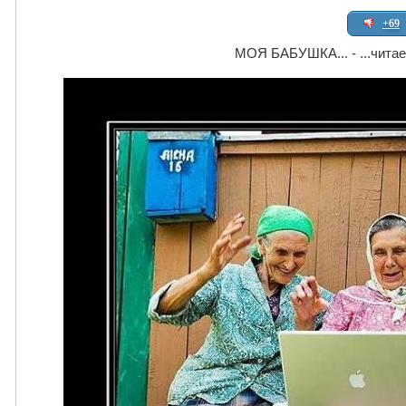
+69
МОЯ БАБУШКА... - ...читае