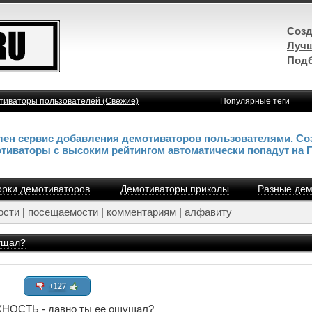
Созд
Лучш
Подб
тиваторы пользователей (Свежие)
Популярные теги
влен сервис добавления демотиваторов пользователями. Со
отиваторы с высоким рейтингом автоматически попадут на 
рки демотиваторов
Демотиваторы приколы
Разные дем
ости
|
посещаемости
|
комментариям
|
алфавиту
ущал?
+127
ОСТЬ - давно ты ее ощущал?