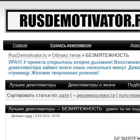
Главная
Создать демотиватор
Демо
RusDemotivator.ru
»
Облако тегов
» БЕЗМЯТЕЖНОСТЬ
УРА!!! У проекта открылось второе дыхание! Восстано
демотиватора займет всего лишь несколько минут. Дем
страницу. Желаем творческих успехов!
Лучшие демотиваторы
Демотиваторы о жизни
Подбо
Сортировать статьи по:
дате
|
рекомендуемости
|
популярн
Лучшие демотиваторы
→
БЕЗМЯТЕЖНОСТЬ - давно ты ее ощ
Добавил
max
| 3-02-2011, 23:35
БЕЗМЯТЕЖН