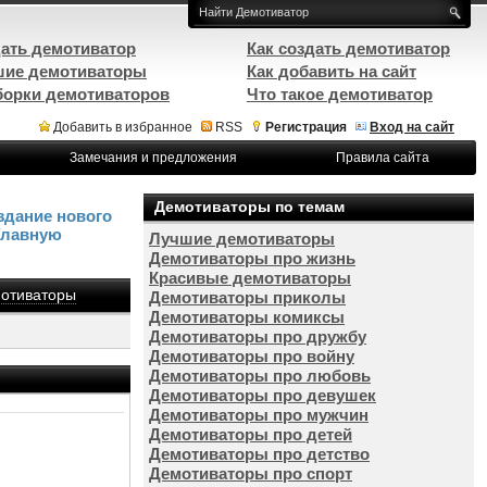
ать демотиватор
Как создать демотиватор
ие демотиваторы
Как добавить на сайт
орки демотиваторов
Что такое демотиватор
Добавить в избранное
RSS
Регистрация
Вход на сайт
Замечания и предложения
Правила сайта
Демотиваторы по темам
здание нового
Главную
Лучшие демотиваторы
Демотиваторы про жизнь
Красивые демотиваторы
отиваторы
Демотиваторы приколы
Демотиваторы комиксы
Демотиваторы про дружбу
Демотиваторы про войну
Демотиваторы про любовь
Демотиваторы про девушек
Демотиваторы про мужчин
Демотиваторы про детей
Демотиваторы про детство
Демотиваторы про спорт