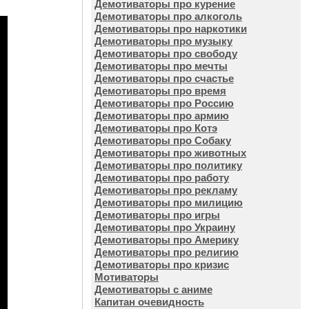
Демотиваторы про курение
Демотиваторы про алкоголь
Демотиваторы про наркотики
Демотиваторы про музыку
Демотиваторы про свободу
Демотиваторы про мечты
Демотиваторы про счастье
Демотиваторы про время
Демотиваторы про Россию
Демотиваторы про армию
Демотиваторы про Котэ
Демотиваторы про Собаку
Демотиваторы про животных
Демотиваторы про политику
Демотиваторы про работу
Демотиваторы про рекламу
Демотиваторы про милицию
Демотиваторы про игры
Демотиваторы про Украину
Демотиваторы про Америку
Демотиваторы про религию
Демотиваторы про кризис
Мотиваторы
Демотиваторы с аниме
Капитан очевидность