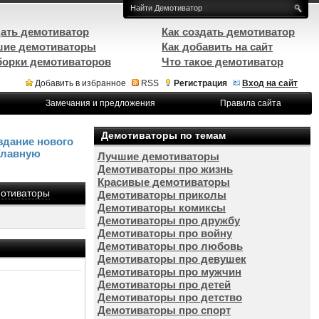
ать демотиватор
Как создать демотиватор
ие демотиваторы
Как добавить на сайт
орки демотиваторов
Что такое демотиватор
Добавить в избранное
RSS
Регистрация
Вход на сайт
Замечания и предложения
Правила сайта
Демотиваторы по темам
здание нового
Главную
Лучшие демотиваторы
Демотиваторы про жизнь
Красивые демотиваторы
отиваторы
Демотиваторы приколы
Демотиваторы комиксы
Демотиваторы про дружбу
Демотиваторы про войну
Демотиваторы про любовь
Демотиваторы про девушек
Демотиваторы про мужчин
Демотиваторы про детей
Демотиваторы про детство
Демотиваторы про спорт