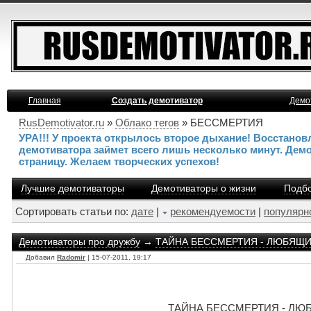
Главная
Создать демотиватор
Демо
RusDemotivator.ru
»
Облако тегов
» БЕССМЕРТИЯ
УРА!!! У проекта открылось второе дыхание! Восстано
демотиватора займет всего лишь несколько минут. Дем
страницу. Желаем творческих успехов!
Лучшие демотиваторы
Демотиваторы о жизни
Подбо
Сортировать статьи по:
дате
|
рекомендуемости
|
популярн
Демотиваторы про дружбу
→
ТАЙНА БЕССМЕРТИЯ - ЛЮБЯЩИЕ
Добавил
Radomir
| 15-07-2011, 19:17
ТАЙНА БЕССМЕРТИЯ - ЛЮБ