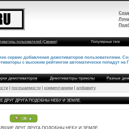
Созд
Лучш
Подб
тиваторы пользователей (Свежие)
Популярные теги
влен сервис добавления демотиваторов пользователями. Со
отиваторы с высоким рейтингом автоматически попадут на 
рки демотиваторов
Демотиваторы приколы
Разные дем
ости
|
посещаемости
|
комментариям
|
алфавиту
 ДРУГ ДРУГА ПОДОБНЫ НЕБУ И ЗЕМЛЕ.
+36
ЯЩИЕ ДРУГ ДРУГА ПОДОБНЫ НЕБУ И ЗЕМЛЕ.