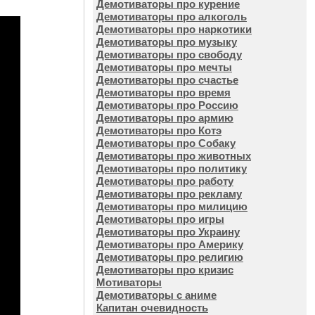
Демотиваторы про курение
Демотиваторы про алкоголь
Демотиваторы про наркотики
Демотиваторы про музыку
Демотиваторы про свободу
Демотиваторы про мечты
Демотиваторы про счастье
Демотиваторы про время
Демотиваторы про Россию
Демотиваторы про армию
Демотиваторы про Котэ
Демотиваторы про Собаку
Демотиваторы про животных
Демотиваторы про политику
Демотиваторы про работу
Демотиваторы про рекламу
Демотиваторы про милицию
Демотиваторы про игры
Демотиваторы про Украину
Демотиваторы про Америку
Демотиваторы про религию
Демотиваторы про кризис
Мотиваторы
Демотиваторы с аниме
Капитан очевидность