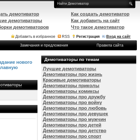
ать демотиватор
Как создать демотиватор
ие демотиваторы
Как добавить на сайт
орки демотиваторов
Что такое демотиватор
Добавить в избранное
RSS
Регистрация
Вход на сайт
Замечания и предложения
Правила сайта
Демотиваторы по темам
здание нового
Главную
Лучшие демотиваторы
Демотиваторы про жизнь
Красивые демотиваторы
отиваторы
Демотиваторы приколы
Демотиваторы комиксы
Демотиваторы про дружбу
Демотиваторы про войну
Демотиваторы про любовь
Демотиваторы про девушек
Демотиваторы про мужчин
Демотиваторы про детей
Демотиваторы про детство
Демотиваторы про спорт