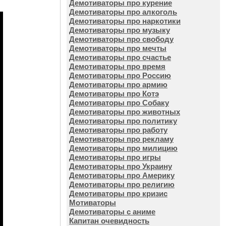
Демотиваторы про курение
Демотиваторы про алкоголь
Демотиваторы про наркотики
Демотиваторы про музыку
Демотиваторы про свободу
Демотиваторы про мечты
Демотиваторы про счастье
Демотиваторы про время
Демотиваторы про Россию
Демотиваторы про армию
Демотиваторы про Котэ
Демотиваторы про Собаку
Демотиваторы про животных
Демотиваторы про политику
Демотиваторы про работу
Демотиваторы про рекламу
Демотиваторы про милицию
Демотиваторы про игры
Демотиваторы про Украину
Демотиваторы про Америку
Демотиваторы про религию
Демотиваторы про кризис
Мотиваторы
Демотиваторы с аниме
Капитан очевидность