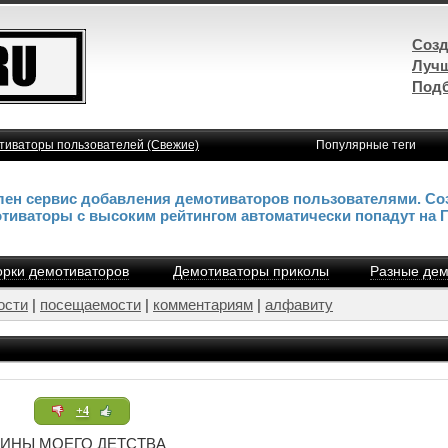
Созд
Лучш
Подб
тиваторы пользователей (Свежие)
Популярные теги
влен сервис добавления демотиваторов пользователями. Со
отиваторы с высоким рейтингом автоматически попадут на 
рки демотиваторов
Демотиваторы приколы
Разные дем
ости
|
посещаемости
|
комментариям
|
алфавиту
+4
КИНЫ МОЕГО ДЕТСТВА