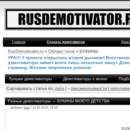
Главная
Создать демотиватор
Демо
RusDemotivator.ru
»
Облако тегов
» БУКИНЫ
УРА!!! У проекта открылось второе дыхание! Восстано
демотиватора займет всего лишь несколько минут. Дем
страницу. Желаем творческих успехов!
Лучшие демотиваторы
Демотиваторы о жизни
Подбо
Сортировать статьи по:
дате
|
рекомендуемости
|
популярн
Разные демотиваторы
→
БУКИНЫ МОЕГО ДЕТСТВА
Добавил
max
| 14-02-2010, 18:25
БУ