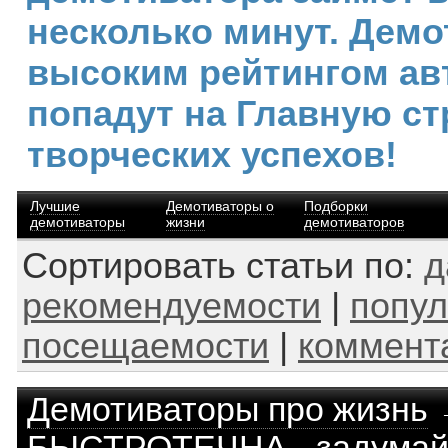
несколько минут. Демо
высоким рейтингом ав
попадут на Главную ст
творческих успехов!
Лучшие
Демотиваторы о
Подборки
демотиваторы
жизни
демотиваторов
Сортировать статьи по:
д
рекомендуемости
|
попул
посещаемости
|
коммент
Демотиваторы про жизнь
БЫСТРОТЕЧНА - задумай