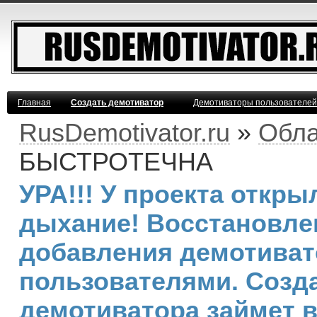
Главная
Создать демотиватор
Демотиваторы пользователей
RusDemotivator.ru
»
Обла
БЫСТРОТЕЧНА
УРА!!! У проекта откр
дыхание! Восстановле
добавления демотива
пользователями. Созд
демотиватора займет 