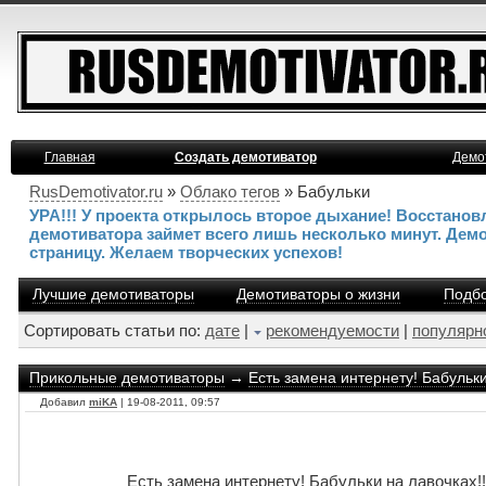
Главная
Создать демотиватор
Демо
RusDemotivator.ru
»
Облако тегов
» Бабульки
УРА!!! У проекта открылось второе дыхание! Восстано
демотиватора займет всего лишь несколько минут. Дем
страницу. Желаем творческих успехов!
Лучшие демотиваторы
Демотиваторы о жизни
Подбо
Сортировать статьи по:
дате
|
рекомендуемости
|
популярн
Прикольные демотиваторы
→
Есть замена интернету! Бабульки
Добавил
miKA
| 19-08-2011, 09:57
Есть замена интернету! Бабульки на лавочках!!