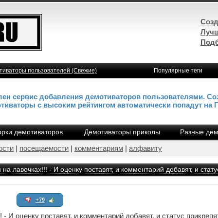
Созд
Лучш
Подб
тиваторы пользователей (Свежие)
Популярные теги
влен сервис добавления демотиваторов пользователями. Со
отиваторы с высоким рейтингом автоматически попадут на 
рки демотиваторов
Демотиваторы приколы
Разные дем
ости
|
посещаемости
|
комментариям
|
алфавиту
 на лавочках!!! - И оценку поставят, и комментарий добавят, и ста
+79
! - И оценку поставят, и комментарий добавят, и статус прикреп