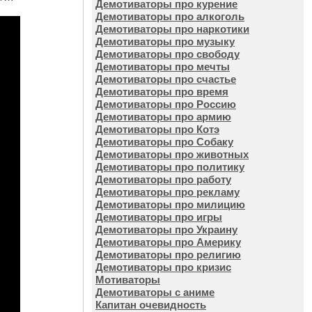
Демотиваторы про курение
Демотиваторы про алкоголь
Демотиваторы про наркотики
Демотиваторы про музыку
Демотиваторы про свободу
Демотиваторы про мечты
Демотиваторы про счастье
Демотиваторы про время
Демотиваторы про Россию
Демотиваторы про армию
Демотиваторы про Котэ
Демотиваторы про Собаку
Демотиваторы про животных
Демотиваторы про политику
Демотиваторы про работу
Демотиваторы про рекламу
Демотиваторы про милицию
Демотиваторы про игры
Демотиваторы про Украину
Демотиваторы про Америку
Демотиваторы про религию
Демотиваторы про кризис
Мотиваторы
Демотиваторы с аниме
Капитан очевидность