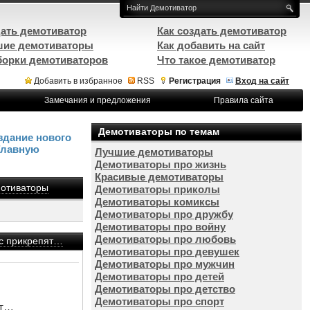
ать демотиватор
Как создать демотиватор
ие демотиваторы
Как добавить на сайт
орки демотиваторов
Что такое демотиватор
Добавить в избранное
RSS
Регистрация
Вход на сайт
Замечания и предложения
Правила сайта
Демотиваторы по темам
здание нового
Главную
Лучшие демотиваторы
Демотиваторы про жизнь
Красивые демотиваторы
отиваторы
Демотиваторы приколы
Демотиваторы комиксы
Демотиваторы про дружбу
Демотиваторы про войну
Демотиваторы про любовь
тус прикрепят…
Демотиваторы про девушек
Демотиваторы про мужчин
Демотиваторы про детей
Демотиваторы про детство
Демотиваторы про спорт
ят…