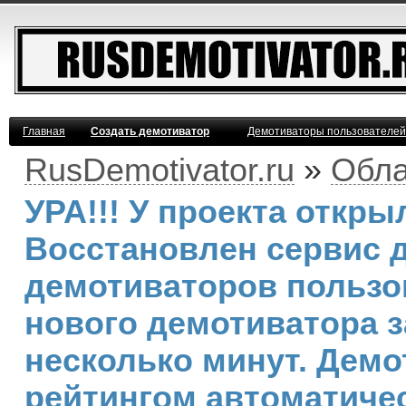
Главная
Создать демотиватор
Демотиваторы пользователей
RusDemotivator.ru
»
Обла
УРА!!! У проекта откр
Восстановлен сервис 
демотиваторов пользо
нового демотиватора з
несколько минут. Дем
рейтингом автоматичес