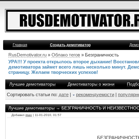
Главная
Создать демотиватор
Демо
RusDemotivator.ru
»
Облако тегов
» Безграничность
УРА!!! У проекта открылось второе дыхание! Восстано
демотиватора займет всего лишь несколько минут. Дем
страницу. Желаем творческих успехов!
Лучшие демотиваторы
Демотиваторы о жизни
Подбо
Сортировать статьи по:
дате
|
рекомендуемости
|
популярн
Лучшие демотиваторы
→
БЕЗГРАНИЧНОСТЬ И НЕИЗВЕСТНОСТЬ 
Добавил
max
| 11-01-2010, 01:57
БЕЗГРАНИЧНОСТЬ 