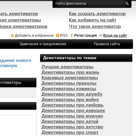
ать демотиватор
Как создать демотиватор
ие демотиваторы
Как добавить на сайт
орки демотиваторов
Что такое демотиватор
Добавить в избранное
RSS
Регистрация
Вход на сайт
Замечания и предложения
Правила сайта
Демотиваторы по темам
здание нового
Главную
Лучшие демотиваторы
Демотиваторы про жизнь
Красивые демотиваторы
отиваторы
Демотиваторы приколы
Демотиваторы комиксы
Демотиваторы про дружбу
Демотиваторы про войну
Демотиваторы про любовь
Демотиваторы про девушек
Демотиваторы про мужчин
Демотиваторы про детей
Демотиваторы про детство
Демотиваторы про спорт