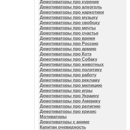
Демотиваторы про курение
Демотиваторы про алкоголь
Демотиваторы про наркотики
Демотиваторы про музыку
Демотиваторы про свободу
Демотиваторы про мечты
Демотиваторы про счастье
Демотиваторы про время
Демотиваторы про Россию
Демотиваторы про армию
Демотиваторы про Котэ
Демотиваторы про Собаку
Демотиваторы про животных
Демотиваторы про политику
Демотиваторы про работу
Демотиваторы про рекламу
Демотиваторы про милицию
Демотиваторы про игры
Демотиваторы про Украину
Демотиваторы про Америку
Демотиваторы про религию
Демотиваторы про кризис
Мотиваторы
Демотиваторы с аниме
Капитан очевидность