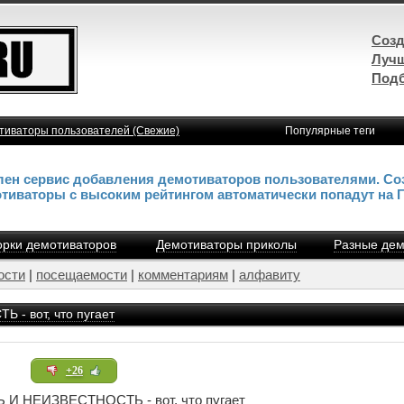
Созд
Лучш
Подб
тиваторы пользователей (Свежие)
Популярные теги
влен сервис добавления демотиваторов пользователями. Со
отиваторы с высоким рейтингом автоматически попадут на 
рки демотиваторов
Демотиваторы приколы
Разные дем
ости
|
посещаемости
|
комментариям
|
алфавиту
- вот, что пугает
+26
И НЕИЗВЕСТНОСТЬ - вот, что пугает