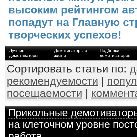
высоким рейтингом ав
попадут на Главную ст
творческих успехов!
Лучшие
Демотиваторы о
Подборки
демотиваторы
жизни
демотиваторов
Сортировать статьи по:
д
рекомендуемости
|
попул
посещаемости
|
коммент
Прикольные демотиватор
на клеточном уровне пост
работа