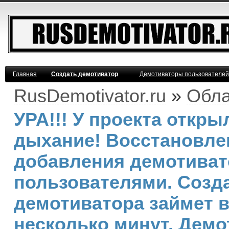
Главная
Создать демотиватор
Демотиваторы пользователей
RusDemotivator.ru
»
Обла
УРА!!! У проекта откр
дыхание! Восстановле
добавления демотива
пользователями. Созд
демотиватора займет 
несколько минут. Демо