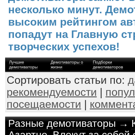
несколько минут. Демо
высоким рейтингом ав
попадут на Главную ст
творческих успехов!
Лучшие
Демотиваторы о
Подборки
демотиваторы
жизни
демотиваторов
Сортировать статьи по:
д
рекомендуемости
|
попул
посещаемости
|
коммент
Разные демотиваторы
→
Азартно. Влекут за собой 