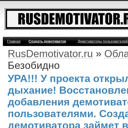
Главная
Создать демотиватор
Демотиваторы пользователей
RusDemotivator.ru
»
Обла
Безобидно
УРА!!! У проекта откр
дыхание! Восстановле
добавления демотива
пользователями. Созд
демотиватора займет 