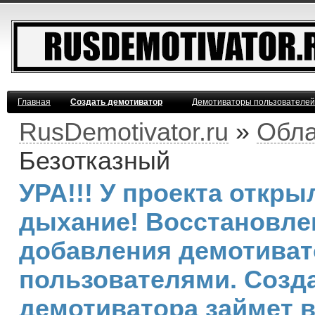
Главная
Создать демотиватор
Демотиваторы пользователей
RusDemotivator.ru
»
Обла
Безотказный
УРА!!! У проекта откр
дыхание! Восстановле
добавления демотива
пользователями. Созд
демотиватора займет 