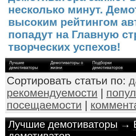
несколько минут. Демо
высоким рейтингом ав
попадут на Главную ст
творческих успехов!
Лучшие
Демотиваторы о
Подборки
демотиваторы
жизни
демотиваторов
Сортировать статьи по:
д
рекомендуемости
|
попул
посещаемости
|
коммент
Лучшие демотиваторы
→
демотиватор.