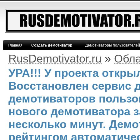
Главная
Создать демотиватор
Демотиваторы пользователей
RusDemotivator.ru
»
Обла
УРА!!! У проекта откр
Восстановлен сервис 
демотиваторов пользо
нового демотиватора з
несколько минут. Дем
рейтингом автоматичес