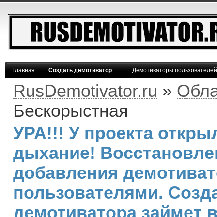
Главная
Создать демотиватор
Демотиваторы пользователей
RusDemotivator.ru
»
Обла
Бескорыстная
УРА!!! У проекта откр
дыхание! Восстановле
добавления демотива
пользователями. Созд
демотиватора займет 