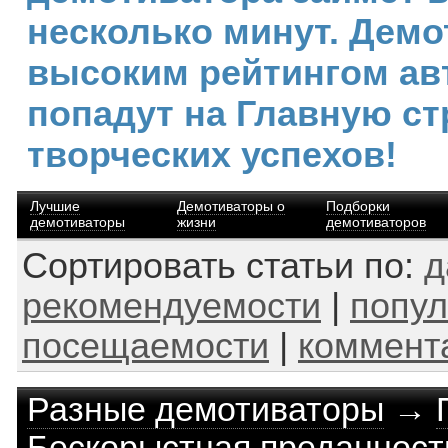
несколько минут. Демо
высоким рейтингом ав
попадут на Главную ст
творческих успехов!
Лучшие
Демотиваторы о
Подборки
демотиваторы
жизни
демотиваторов
Сортировать статьи по:
д
рекомендуемости
|
попул
посещаемости
|
коммент
Разные демотиваторы
→
Бескорыстная преданность