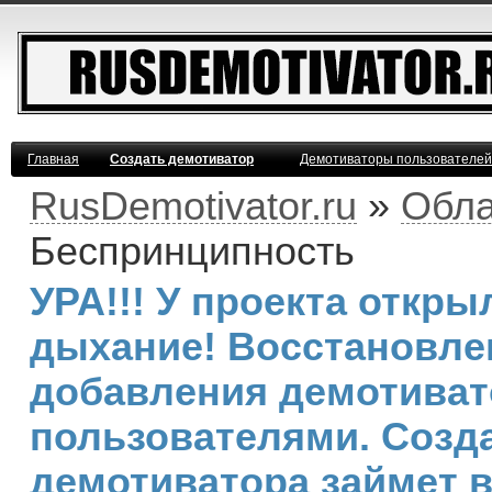
Главная
Создать демотиватор
Демотиваторы пользователей
RusDemotivator.ru
»
Обла
Беспринципность
УРА!!! У проекта откр
дыхание! Восстановле
добавления демотива
пользователями. Созд
демотиватора займет 