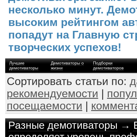
несколько минут. Демо
высоким рейтингом ав
попадут на Главную ст
творческих успехов!
Лучшие
Демотиваторы о
Подборки
демотиваторы
жизни
демотиваторов
Сортировать статьи по:
д
рекомендуемости
|
попул
посещаемости
|
коммент
Разные демотиваторы
→
определяет уровень про