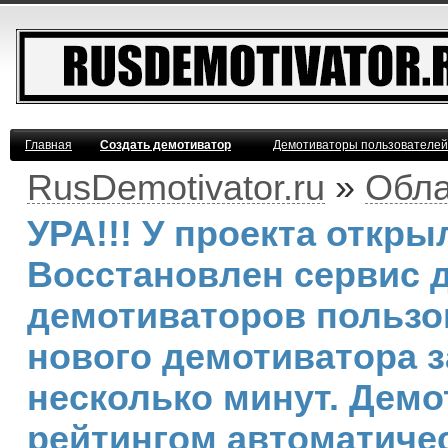
Главная
Создать демотиватор
Демотиваторы пользователей
RusDemotivator.ru
»
Обла
УРА!!! У проекта откр
Восстановлен сервис 
демотиваторов пользо
нового демотиватора з
несколько минут. Дем
рейтингом автоматичес