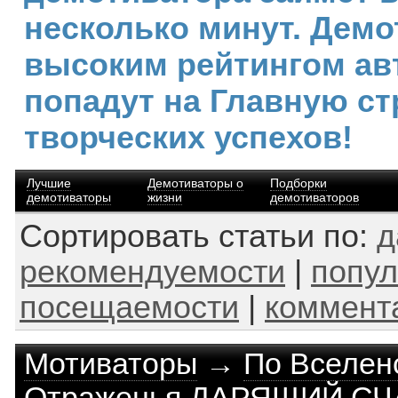
несколько минут. Демо
высоким рейтингом ав
попадут на Главную ст
творческих успехов!
Лучшие
Демотиваторы о
Подборки
демотиваторы
жизни
демотиваторов
Сортировать статьи по:
д
рекомендуемости
|
попул
посещаемости
|
коммент
Мотиваторы
→
По Вселен
Отраженья ДАРЯЩИЙ СЧ