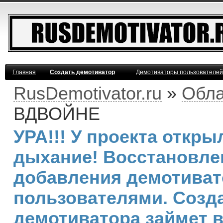
Главная
Создать демотиватор
Демотиваторы пользователей
RusDemotivator.ru
»
Обла
ВДВОЙНЕ
УРА!!! У проекта откр
дыхание! Восстановле
добавления демотива
пользователями. Созд
демотиватора займет 