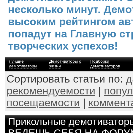
несколько минут. Демо
высоким рейтингом ав
попадут на Главную ст
творческих успехов!
Лучшие
Демотиваторы о
Подборки
демотиваторы
жизни
демотиваторов
Сортировать статьи по:
д
рекомендуемости
|
попул
посещаемости
|
коммент
Прикольные демотиватор
ВЕДЕШЬ СЕБЯ НА ФОРУ