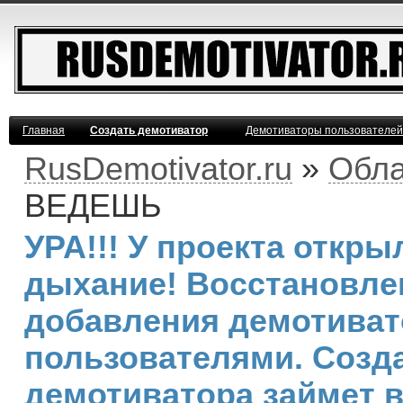
Главная
Создать демотиватор
Демотиваторы пользователей
RusDemotivator.ru
»
Обла
ВЕДЕШЬ
УРА!!! У проекта откр
дыхание! Восстановле
добавления демотива
пользователями. Созд
демотиватора займет 