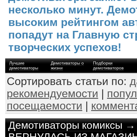
несколько минут. Демо
высоким рейтингом ав
попадут на Главную ст
творческих успехов!
Лучшие
Демотиваторы о
Подборки
демотиваторы
жизни
демотиваторов
Сортировать статьи по:
д
рекомендуемости
|
попул
посещаемости
|
коммент
Демотиваторы комиксы
ВЕРНУЛАСЬ ИЗ МАГАЗИ