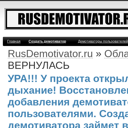
Главная
Создать демотиватор
Демотиваторы пользователей
RusDemotivator.ru
»
Обла
ВЕРНУЛАСЬ
УРА!!! У проекта откр
дыхание! Восстановле
добавления демотива
пользователями. Созд
демотиватора займет 