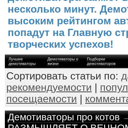
несколько минут. Демо
высоким рейтингом ав
попадут на Главную ст
творческих успехов!
Лучшие
Демотиваторы о
Подборки
демотиваторы
жизни
демотиваторов
Сортировать статьи по:
д
рекомендуемости
|
попул
посещаемости
|
коммент
Демотиваторы про котов
РАЗМЫШЛЯЕТ О ВЕЧНО