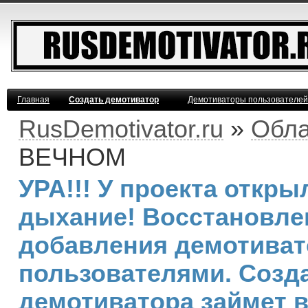
Главная
Создать демотиватор
Демотиваторы пользователей
RusDemotivator.ru
»
Обла
ВЕЧНОМ
УРА!!! У проекта откр
дыхание! Восстановле
добавления демотива
пользователями. Созд
демотиватора займет 