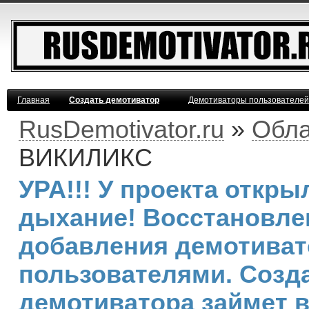
Главная
Создать демотиватор
Демотиваторы пользователей
RusDemotivator.ru
»
Обла
ВИКИЛИКС
УРА!!! У проекта откр
дыхание! Восстановле
добавления демотива
пользователями. Созд
демотиватора займет 