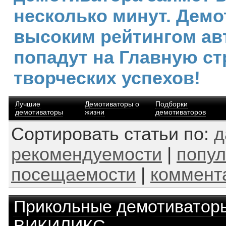
несколько минут. Демо
высоким рейтингом ав
попадут на Главную ст
творческих успехов!
Лучшие
Демотиваторы о
Подборки
демотиваторы
жизни
демотиваторов
Сортировать статьи по:
д
рекомендуемости
|
попул
посещаемости
|
коммент
Прикольные демотиватор
ВИКИЛИКС