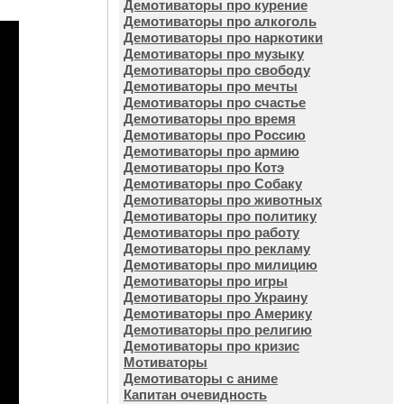
Демотиваторы про курение
Демотиваторы про алкоголь
Демотиваторы про наркотики
Демотиваторы про музыку
Демотиваторы про свободу
Демотиваторы про мечты
Демотиваторы про счастье
Демотиваторы про время
Демотиваторы про Россию
Демотиваторы про армию
Демотиваторы про Котэ
Демотиваторы про Собаку
Демотиваторы про животных
Демотиваторы про политику
Демотиваторы про работу
Демотиваторы про рекламу
Демотиваторы про милицию
Демотиваторы про игры
Демотиваторы про Украину
Демотиваторы про Америку
Демотиваторы про религию
Демотиваторы про кризис
Мотиваторы
Демотиваторы с аниме
Капитан очевидность