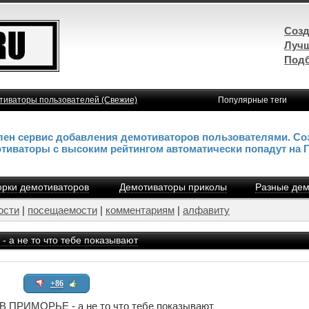
Созд
Лучш
Подб
тиваторы пользователей (Свежие)
Популярные теги
влен сервис добавления демотиваторов пользователями. Со
отиваторы с высоким рейтингом автоматически попадут на 
рки демотиваторов
Демотиваторы приколы
Разные дем
ости
|
посещаемости
|
комментариям
|
алфавиту
 не то что тебе показывают
+86
ПРИМОРЬЕ - а не то что тебе показывают