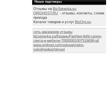
Наши партнеры
Отзывы на
BizSpravka.su
ORGHOST.RU
- отзывы, контакты, схема
проезда
Каталог товаров и услуг
BizOrg.su
сеть магазинов отзывы
bizspravka.su/Казань/Fashion-light-салон-
света-и-мебели-70000001007518698-id/
www.orghost.ru/moskwa/metro-
sokol/nedwizhimost