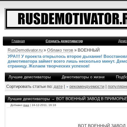
Главная
Создать демотиватор
Демо
RusDemotivator.ru
»
Облако тегов
» ВОЕННЫЙ
УРА!!! У проекта открылось второе дыхание! Восстано
демотиватора займет всего лишь несколько минут. Дем
страницу. Желаем творческих успехов!
Лучшие демотиваторы
Демотиваторы о жизни
Подбо
Сортировать статьи по:
дате
|
рекомендуемости
|
популярн
Лучшие демотиваторы
→
ВОТ ВОЕННЫЙ ЗАВОД В ПРИМОРЬЕ - а
Добавил
max
| 24-12-2011, 16:16
ВОТ ВОЕННЫЙ ЗАВОД В 