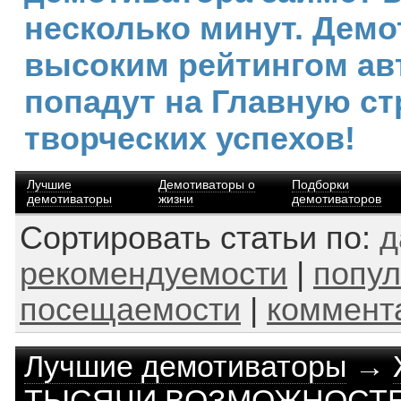
несколько минут. Демо
высоким рейтингом ав
попадут на Главную ст
творческих успехов!
Лучшие
Демотиваторы о
Подборки
демотиваторы
жизни
демотиваторов
Сортировать статьи по:
д
рекомендуемости
|
попул
посещаемости
|
коммент
Лучшие демотиваторы
→
ТЫСЯЧИ ВОЗМОЖНОСТЕ