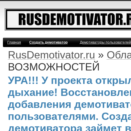
Главная
Создать демотиватор
Демотиваторы пользователей
RusDemotivator.ru
»
Обла
ВОЗМОЖНОСТЕЙ
УРА!!! У проекта откр
дыхание! Восстановле
добавления демотива
пользователями. Созд
демотиватора займет 