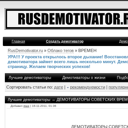
Главная
Создать демотиватор
Демо
RusDemotivator.ru
»
Облако тегов
» ВРЕМЕН
УРА!!! У проекта открылось второе дыхание! Восстано
демотиватора займет всего лишь несколько минут. Дем
страницу. Желаем творческих успехов!
Лучшие демотиваторы
Демотиваторы о жизни
Подбо
Сортировать статьи по:
дате
|
рекомендуемости
|
популярн
Лучшие демотиваторы
→
ДЕМОТИВАТОРЫ СОВЕТСКИХ ВРЕМЕН 
Добавил
max
| 16-11-2011, 01:36
ДЕМОТИВАТОРЫ СОВЕТСКИХ