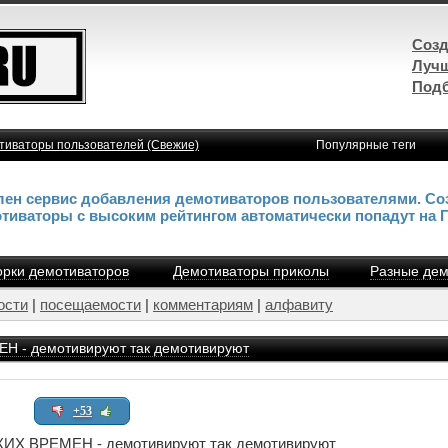
Созд
Лучш
Подб
тиваторы пользователей (Свежие)
Популярные теги
влен сервис добавления демотиваторов пользователями. Со
отиваторы с высоким рейтингом автоматически попадут на 
рки демотиваторов
Демотиваторы приколы
Разные дем
ости
|
посещаемости
|
комментариям
|
алфавиту
- демотивируют так демотивируют
+53
 ВРЕМЕН - демотивируют так демотивируют