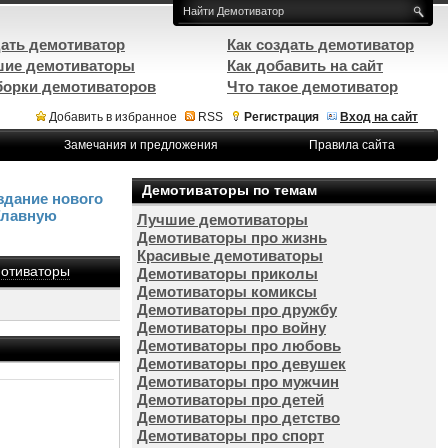
ать демотиватор
Как создать демотиватор
ие демотиваторы
Как добавить на сайт
орки демотиваторов
Что такое демотиватор
Добавить в избранное
RSS
Регистрация
Вход на сайт
Замечания и предложения
Правила сайта
Демотиваторы по темам
здание нового
Главную
Лучшие демотиваторы
Демотиваторы про жизнь
Красивые демотиваторы
отиваторы
Демотиваторы приколы
Демотиваторы комиксы
Демотиваторы про дружбу
Демотиваторы про войну
Демотиваторы про любовь
Демотиваторы про девушек
Демотиваторы про мужчин
Демотиваторы про детей
Демотиваторы про детство
Демотиваторы про спорт