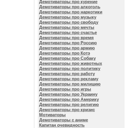
Демотиваторы про курение
Демотиваторы про алкоголь
Демотиваторы про наркотики
Демотиваторы про музыку
Демотиваторы про свободу
Демотиваторы про мечты
Демотиваторы про счастье
Демотиваторы про время
Демотиваторы про Россию
Демотиваторы про армию
Демотиваторы про Котэ
Демотиваторы про Собаку
Демотиваторы про животных
Демотиваторы про политику
Демотиваторы про работу
Демотиваторы про рекламу
Демотиваторы про милицию
Демотиваторы про игры
Демотиваторы про Украину
Демотиваторы про Америку
Демотиваторы про религию
Демотиваторы про кризис
Мотиваторы
Демотиваторы с аниме
Капитан очевидность